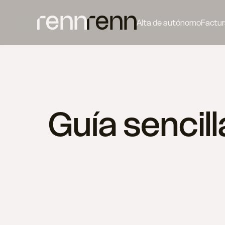
Alta de autónomo
Factur
Guía sencil