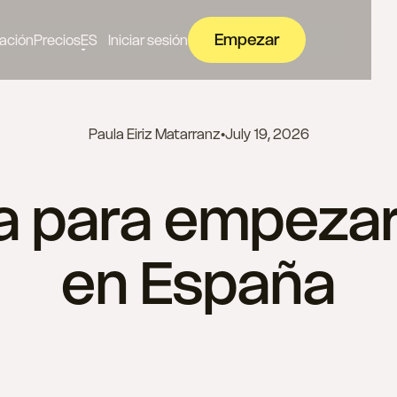
Empezar
ación
Precios
ES
Iniciar sesión
Paula Eiriz Matarranz
•
July 19, 2026
la para empeza
en España