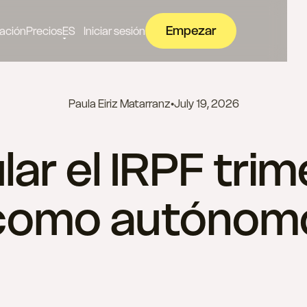
Empezar
ación
Precios
ES
Iniciar sesión
Paula Eiriz Matarranz
•
July 19, 2026
ar el IRPF tri
como autónom