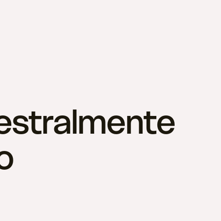
mestralmente
o