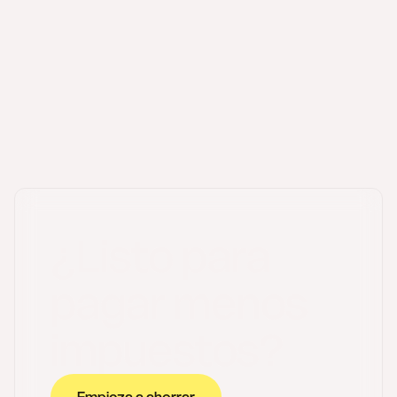
programa contabilidad online
mejor app
para hacer facturas gratis
¿Listo para
pagar menos
impuestos?